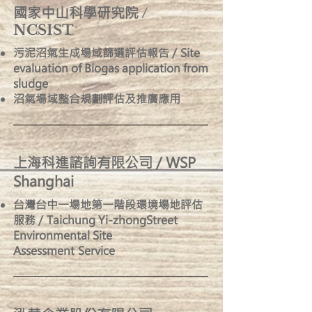
國家中山科學研究院
/
NCSIST
污泥沼氣生成場域篩選評估報告 / Site
evaluation of Biogas application from
sludge
沼氣場域整合規劃評估及推廣應用
上海科進諮詢有限公司 / WSP
Shanghai
台灣台中一場地第一階段環境場地評估
服務 / Taichung Yi-zhongStreet
Environmental Site
Assessment Service