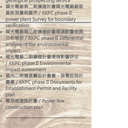
geological prospecting service
國光電廠第二期擴建計畫國光電廠廠區
重新測量與鑑界 / KKPC phase II
power plant Survey for boundary
verification
國光電廠第二期擴建計畫環境影響差異
分析報告 / KKPC phase II Differential
analysis of the environmental
impact
國光電廠二期擴建計畫環境影響評估
/ KKPC phase II Environmental
impact assessment
國光二期擴建籌設計畫書、發電設施計
畫書 / KKPC phase II Documents for
Establishment Permit and Facility
plan
電源線建造計畫 / Power line
construction plan